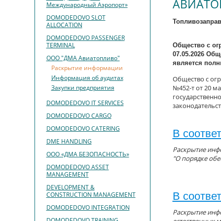
АВИАТО
Международный Аэропорт»
DOMODEDOVO SLOT
Топливозапра
ALLOCATION
DOMODEDOVO PASSENGER
TERMINAL
Общество с ог
07.05.2026 Об
ООО "ДМА Авиатопливо"
является пол
Раскрытие информации
Информация об аудитах
Общество с ог
Закупки предприятия
№452-т
от 20 ма
государственно
DOMODEDOVO IT SERVICES
законодательс
DOMODEDOVO CARGO
DOMODEDOVO CATERING
В соотве
DME HANDLING
Раскрытие инфо
ООО «ДМА БЕЗОПАСНОСТЬ»
"О порядке обе
DOMODEDOVO ASSET
MANAGEMENT
DEVELOPMENT &
В соотве
CONSTRUCTION MANAGEMENT
DOMODEDOVO INTEGRATION
Раскрытие инфо
DOMODEDOVO TRAINING