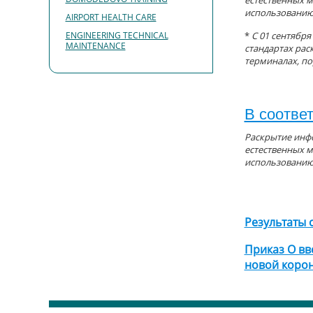
естественных м
использованию
AIRPORT HEALTH CARE
ENGINEERING TECHNICAL
*
С 01 сентября
MAINTENANCE
стандартах рас
терминалах, по
В соотве
Раскрытие инфо
естественных м
использованию
Результаты 
Приказ О в
новой корон