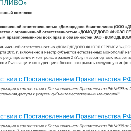
ПЛИВО»
вочный комплекс
раниченной ответственностью «Домодедово Авиатопливо» (ООО «Д
щество с ограниченной ответственностью «ДОМОДЕДОВО ФЬЮЭЛ СЕРВ
ным правопреемником всех прав и обязанностей ЗАО «ДОМОДЕДО
раниченной ответственностью «ДОМОДЕДОВО ФЬЮЭЛ СЕРВИСИЗ» (ООО
рта 2015 г. включенно в Реестр субъектов естественных монополий на
е регулирование и контроль, в раздел 2 «Услуги аэропортов», под рег
твом РФ о защите конкуренции обязано раскрывать следующую инфо
тствии с Постановлением Правительства РФ
рмации в соответствии с Постановлением Правительства РФ №599 от 2
спечения доступа к услугам субъектов естественных монополий".
тствии с Постановлением Правительства РФ
рмации в соответствии с Постановлением Правительства РФ №938 от 2