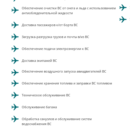
Показать скрытый блок
Обеспечение очистки ВС от снега и льда с использованием
антиобледенительной жидкости
Доставка пассажиров к/от борта ВС
Загрузка-разгрузка грузов и почты в/из ВС
Обеспечение подачи электроэнергии к ВС
Доставка экипажей ВС
Обеспечение воздушного запуска авиадвигателей ВС
Обеспечение хранения топлива и заправки ВС топливом
Техническое обслуживание ВС
Обслуживание багажа
Обработка санузлов и обслуживание систем
водоснабжения ВС