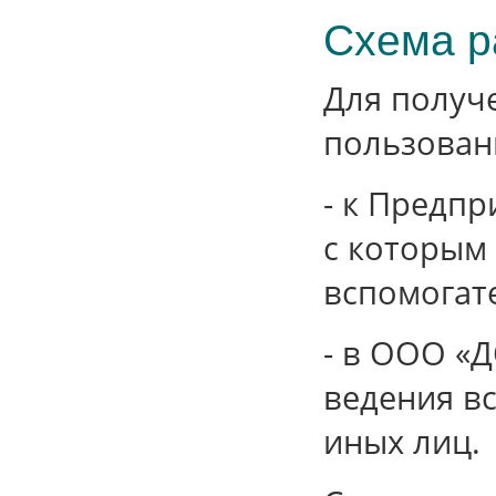
Схема р
Для получ
пользован
- к Предп
с которым 
вспомогат
- в ООО 
ведения в
иных лиц.