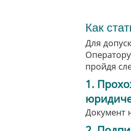
Как ста
Для допуск
Оператору
пройдя сл
1. Прох
юридиче
Документ н
2. Подпи