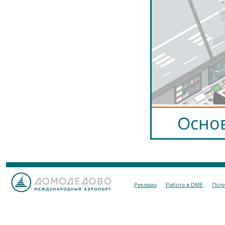
Осно
Реклама
Работа в DME
Поли