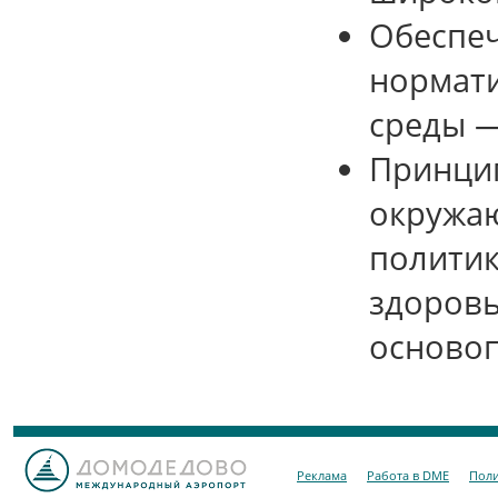
Обеспеч
нормат
среды —
Принцип
окружаю
политик
здоровь
осново
Реклама
Работа в DME
Поли