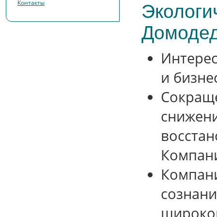
Контакты
Экологи
Домодед
Интерес
и бизне
Сокраще
снижени
восстан
Компан
Компани
сознани
широког