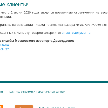
е клиенты!
что с 2 июня 2026 года вводятся временные ограничения на вво
нголии.
иняты на основании письма Россельхознадзора № ФС-АРэ-7/7269-3 от 0
ещенных к импорту товаров содержится
в тексте документа.
с-службы Московского аэропорта Домодедово:
 34 04
 34 27
DME
Политика обработки персональных данных
Мобильная верcия
Поиск