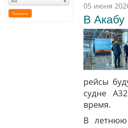
Все
05 июня 202
В Акабу
рейсы буд
судне А3
время.
В летнюю