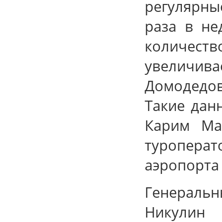
регулярны
раза в не
количес
увеличив
Домодедов
Такие дан
Карим Ма
туропера
аэропорта
Генераль
Никулин 