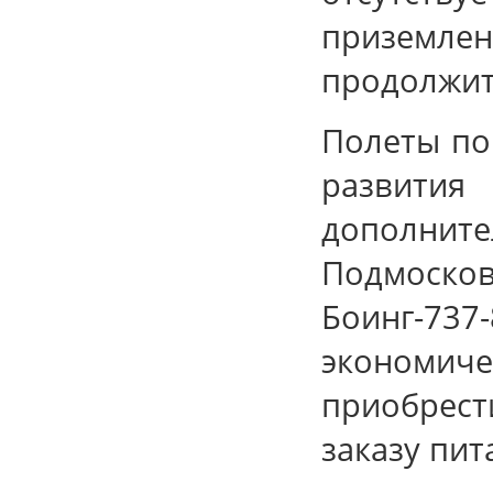
призем
продолжите
Полеты по
развити
дополнит
Подмосков
Боинг-73
экономиче
приобрес
заказу пит